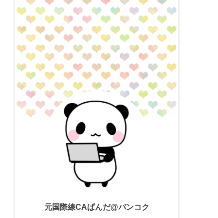
元国際線CAぱんだ@バンコク