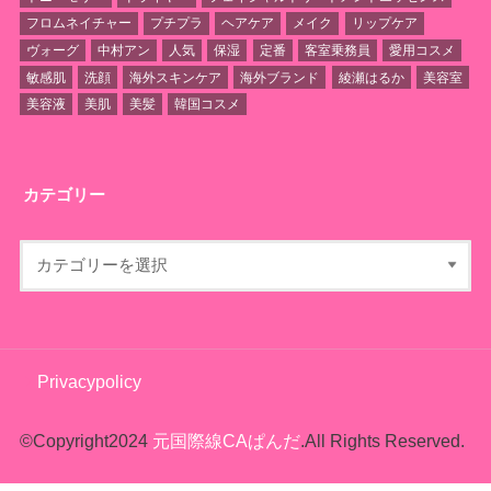
フロムネイチャー
プチプラ
ヘアケア
メイク
リップケア
ヴォーグ
中村アン
人気
保湿
定番
客室乗務員
愛用コスメ
敏感肌
洗顔
海外スキンケア
海外ブランド
綾瀬はるか
美容室
美容液
美肌
美髪
韓国コスメ
カテゴリー
Privacypolicy
©Copyright2024
元国際線CAぱんだ
.All Rights Reserved.