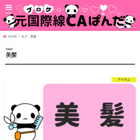
menu
HOME
タグ : 美髪
美髪
アイテム