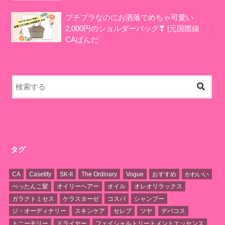
プチプラなのにお洒落でめちゃ可愛い
2,000円のショルダーバッグ❣ |元国際線
CAぱんだ
タグ
CA
Casetify
SK-Ⅱ
The Ordinary
Vogue
おすすめ
かわいい
ぺったんこ髪
オイリーヘアー
オイル
オレオリラックス
ガラクトミセス
ケラスターゼ
コスパ
シャンプー
ジ・オーディナリー
スキンケア
セレブ
ツヤ
デパコス
トニーモリー
ドライヤー
フェイシャルトリートメントエッセンス