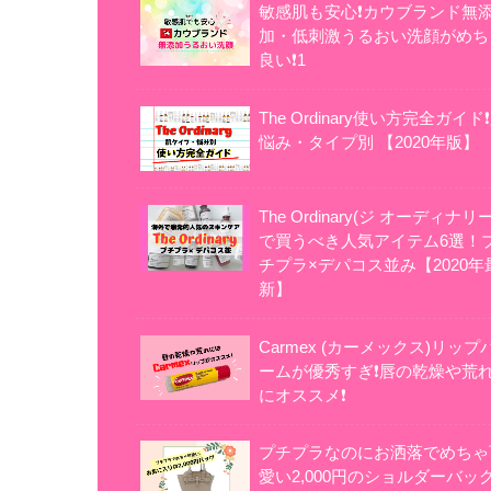
敏感肌も安心❗カウブランド無
加・低刺激うるおい洗顔がめち
良い❗1
The Ordinary使い方完全ガイド
悩み・タイプ別 【2020年版】
The Ordinary(ジ オーディナリー
で買うべき人気アイテム6選！
チプラ×デパコス並み【2020年
新】
Carmex (カーメックス)リップ
ームが優秀すぎ❗唇の乾燥や荒
にオススメ❗
プチプラなのにお洒落でめちゃ
愛い2,000円のショルダーバッ