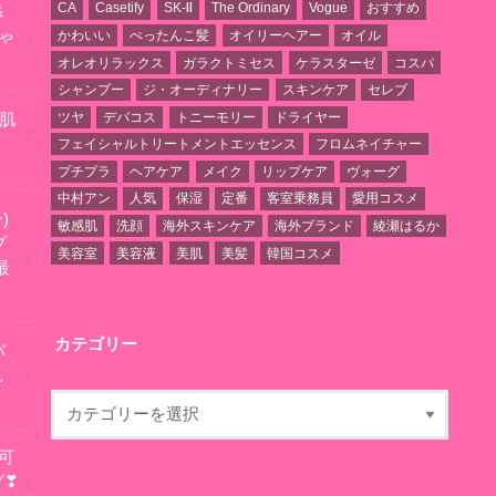
CA
Casetify
SK-Ⅱ
The Ordinary
Vogue
おすすめ
添
かわいい
ぺったんこ髪
オイリーヘアー
オイル
ゃ
オレオリラックス
ガラクトミセス
ケラスターゼ
コスパ
シャンプー
ジ・オーディナリー
スキンケア
セレブ
ツヤ
デパコス
トニーモリー
ドライヤー
❗肌
フェイシャルトリートメントエッセンス
フロムネイチャー
プチプラ
ヘアケア
メイク
リップケア
ヴォーグ
中村アン
人気
保湿
定番
客室乗務員
愛用コスメ
)
敏感肌
洗顔
海外スキンケア
海外ブランド
綾瀬はるか
プ
美容室
美容液
美肌
美髪
韓国コスメ
最
カテゴリー
バ
れ
可
グ❣