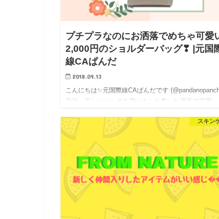
プチプラなのにお洒落でめちゃ可愛
2,000円のショルダーバッグ❣ |元国
線CAぱんだ
2018.09.13
こんにちは✨元国際線CAぱんだです (@pandanopanch
最近、新しいバッグを買いました❣✨ お洒落で可愛い
ないですか⁇😍 (タイの電線ひどい&#…
スキン