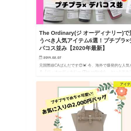
The Ordinary(ジ オーディナリー)で
うべき人気アイテム6選！プチプラ×
パコス並み【2020年最新】
2019.02.07
元国際線CAぱんだです😊💓 今、海外で爆発的な人気
る『ジ・オーディナリー (The ordinaly)』 というス
アブランドをご存知ですか❓❓&#x2…
アイテ