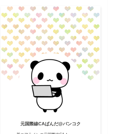
元国際線CAぱんだ@バンコク