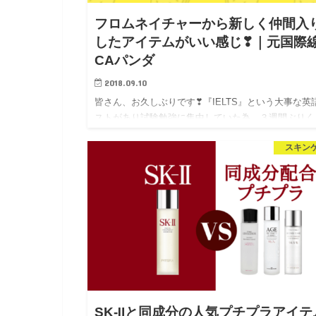
フロムネイチャーから新しく仲間入
したアイテムがいい感じ❣｜元国際
CAパンダ
2018.09.10
皆さん、お久しぶりです❣『IELTS』という大事な英
ストがあり試験勉強に集中していた為、３週間ぶりく
いブログを放置していました😅💦また、どんどん更新
スキン
ていけるよう今日か…
SK-Ⅱと同成分の人気プチプラアイテ