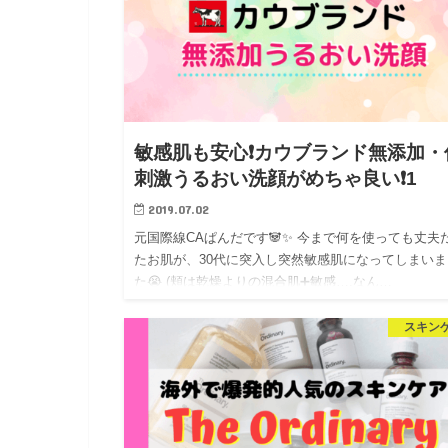
敏感肌も安心❗カウブランド無添加・
刺激うるおい洗顔がめちゃ良い❗1
2019.07.02
元国際線CAぱんだです🐼✨ 今まで何を使っても丈夫
たお肌が、30代に突入し突然敏感肌になってしまいま
た😭 (頬は乾燥よりの混合肌➕敏感….なん…
スキン