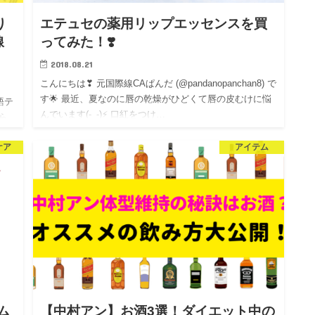
り
エテュセの薬用リップエッセンスを買
線
ってみた！❣️
2018.08.21
こんにちは❣ 元国際線CAぱんだ (@pandanopanchan8) で
す🌟 最近、夏なのに唇の乾燥がひどくて唇の皮むけに悩
語テ
んでいます(-_-)⚡️ 口紅をつけ…
ら
し
ケア
アイテム
ム
【中村アン】お酒3選！ダイエット中の