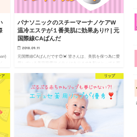
い
パナソニックのスチーマーナノケアW
際
温冷エステが１番美肌に効果あり⁉️ | 元
国際線CAぱんだ
2018.09.11
an)
元国際線CAぱんだです😊💓 皆さんは、美肌を保つ為に愛
く
用している美容家電アイテムはあります❓ 私はとっても面
倒くさがりなのですが、8年間ずっと続けて愛用している
ケア
リップ
アイテムがあり…