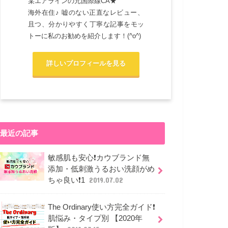
某エアラインの元国際線CA★
海外在住♪ 嘘のない正直なレビュー、
且つ、分かりやすく丁寧な記事をモッ
トーに私のお勧めを紹介します！(^o^)
詳しいプロフィールを見る
最近の記事
敏感肌も安心❗カウブランド無
添加・低刺激うるおい洗顔がめ
ちゃ良い❗1
2019.07.02
The Ordinary使い方完全ガイド❗
肌悩み・タイプ別 【2020年