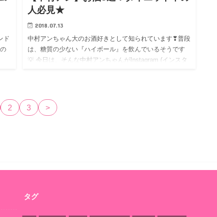
人必見★
2018.07.13
ンド
中村アンちゃん大のお酒好きとして知られています❣普段
れの
は、糖質の少ない『ハイボール』を飲んでいるそうです
💡 今日は、そんな中村アンちゃんがInstagram (インスタ
グラム)で紹介していたお…
2
3
>
タグ