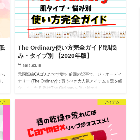
低
The Ordinary使い方完全ガイド❗肌悩
み・タイプ別 【2020年版】
2019.03.15
だっ
元国際線CAぱんだです🐼✨ 前回の記事で、ジ・オーディ
し
ナリー (The Ordinary)で買うべき大人気アイテム６選を紹
介しました❣ 私はThe Ordinaryを使い始めす…
ケア
アイテム