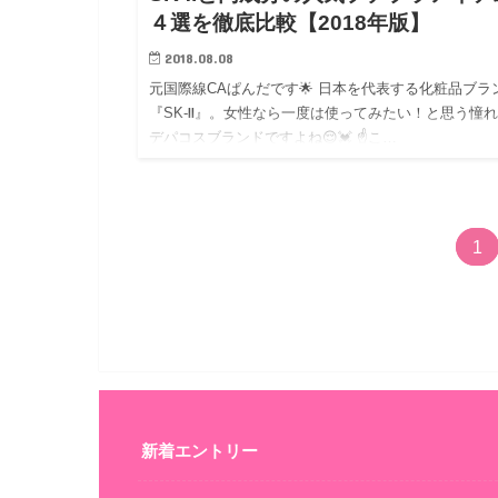
４選を徹底比較【2018年版】
2018.08.08
元国際線CAぱんだです🌟 日本を代表する化粧品ブラ
『SK-Ⅱ』。女性なら一度は使ってみたい！と思う憧
デパコスブランドですよね😌💓 ☝️こ…
1
新着エントリー