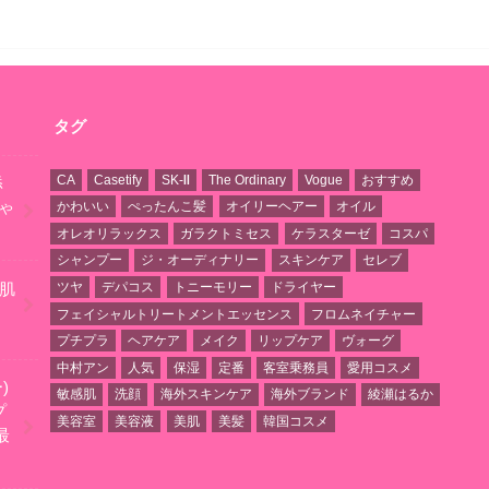
タグ
CA
Casetify
SK-Ⅱ
The Ordinary
Vogue
おすすめ
添
かわいい
ぺったんこ髪
オイリーヘアー
オイル
ゃ
オレオリラックス
ガラクトミセス
ケラスターゼ
コスパ
シャンプー
ジ・オーディナリー
スキンケア
セレブ
ツヤ
デパコス
トニーモリー
ドライヤー
❗肌
フェイシャルトリートメントエッセンス
フロムネイチャー
プチプラ
ヘアケア
メイク
リップケア
ヴォーグ
中村アン
人気
保湿
定番
客室乗務員
愛用コスメ
)
敏感肌
洗顔
海外スキンケア
海外ブランド
綾瀬はるか
プ
美容室
美容液
美肌
美髪
韓国コスメ
最