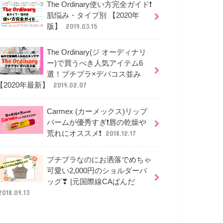
The Ordinary使い方完全ガイド❗
肌悩み・タイプ別 【2020年
版】
2019.03.15
The Ordinary(ジ オーディナリ
ー)で買うべき人気アイテム6
選！プチプラ×デパコス並み
【2020年最新】
2019.02.07
Carmex (カーメックス)リップ
バームが優秀すぎ❗唇の乾燥や
荒れにオススメ❗
2018.12.17
プチプラなのにお洒落でめちゃ
可愛い2,000円のショルダーバ
ッグ❣ |元国際線CAぱんだ
2018.09.13