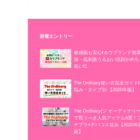
新着エントリー
敏感肌も安心❗カウブランド無
加・低刺激うるおい洗顔がめち
良い❗1
The Ordinary使い方完全ガイド
悩み・タイプ別 【2020年版】
The Ordinary(ジ オーディナリー
で買うべき人気アイテム6選！
チプラ×デパコス並み【2020年
新】