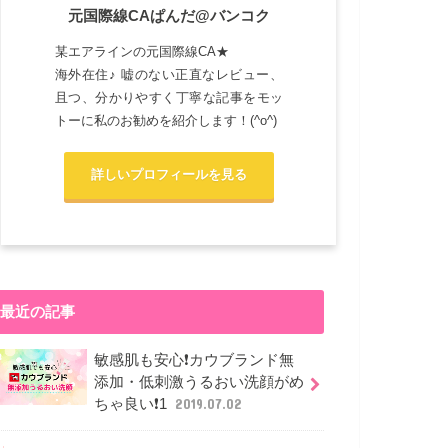
元国際線CAぱんだ@バンコク
某エアラインの元国際線CA★
海外在住♪ 嘘のない正直なレビュー、
且つ、分かりやすく丁寧な記事をモッ
トーに私のお勧めを紹介します！(^o^)
詳しいプロフィールを見る
最近の記事
敏感肌も安心❗カウブランド無
添加・低刺激うるおい洗顔がめ
ちゃ良い❗1
2019.07.02