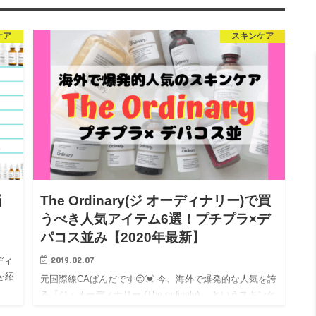
ケア
スキンケア
悩
The Ordinary(ジ オーディナリー)で買
うべき人気アイテム6選！プチプラ×デ
パコス並み【2020年最新】
2019.02.07
ディ
選を紹
元国際線CAぱんだです😊💓 今、海外で爆発的な人気を誇
る『ジ・オーディナリー (The ordinaly)』 というスキンケ
アブランドをご存知ですか❓❓&#x2…