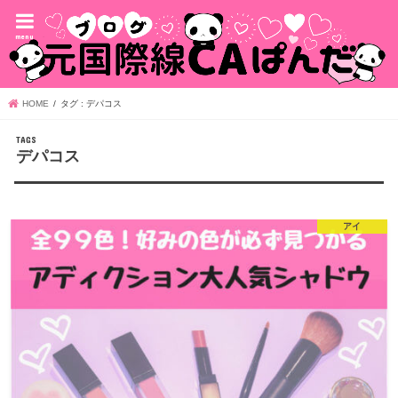
menu
HOME
タグ : デパコス
デパコス
アイ