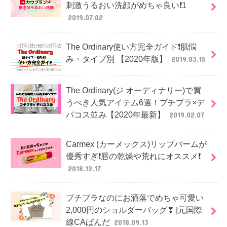
刺激うるおい洗顔がめちゃ良い❗1
2019.07.02
The Ordinary使い方完全ガイド❗肌悩
み・タイプ別 【2020年版】
2019.03.15
The Ordinary(ジ オーディナリー)で買
うべき人気アイテム6選！プチプラ×デ
パコス並み【2020年最新】
2019.02.07
Carmex (カーメックス)リップバームが
優秀すぎ❗唇の乾燥や荒れにオススメ❗
2018.12.17
プチプラなのにお洒落でめちゃ可愛い
2,000円のショルダーバッグ❣ |元国際
線CAぱんだ
2018.09.13