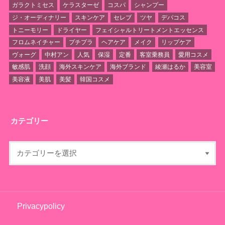
ガラクトミセス
ケラスターゼ
コスパ
シャンプー
ジ・オーディナリー
スキンケア
セレブ
ツヤ
デパコス
トニーモリー
ドライヤー
フェイシャルトリートメントエッセンス
フロムネイチャー
プチプラ
ヘアケア
メイク
リップケア
ヴォーグ
中村アン
人気
保湿
定番
客室乗務員
愛用コスメ
敏感肌
洗顔
海外スキンケア
海外ブランド
綾瀬はるか
美容室
美容液
美肌
美髪
韓国コスメ
カテゴリー
Privacypolicy