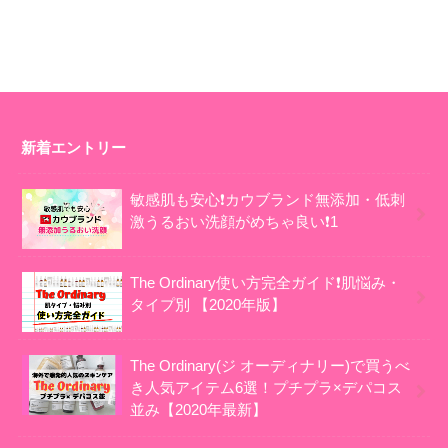
新着エントリー
敏感肌も安心❗カウブランド無添加・低刺
激うるおい洗顔がめちゃ良い❗1
The Ordinary使い方完全ガイド❗肌悩み・
タイプ別 【2020年版】
The Ordinary(ジ オーディナリー)で買うべ
き人気アイテム6選！プチプラ×デパコス
並み【2020年最新】