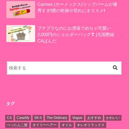
Carmex (カーメックス)リップバームが優
秀すぎ❗唇の乾燥や荒れにオススメ❗
プチプラなのにお洒落でめちゃ可愛い
2,000円のショルダーバッグ❣ |元国際線
CAぱんだ
タグ
CA
Casetify
SK-Ⅱ
The Ordinary
Vogue
おすすめ
かわいい
ぺったんこ髪
オイリーヘアー
オイル
オレオリラックス