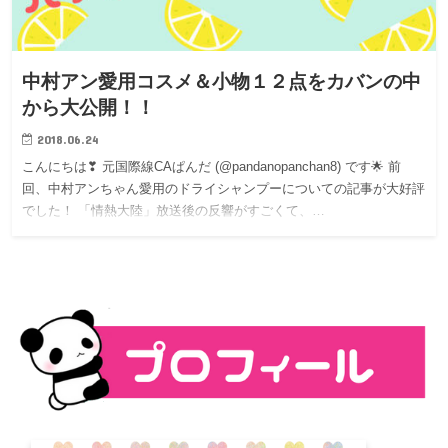
中村アン愛用コスメ＆小物１２点をカバンの中
から大公開！！
2018.06.24
こんにちは❣ 元国際線CAぱんだ (@pandanopanchan8) です🌟 前
回、中村アンちゃん愛用のドライシャンプーについての記事が大好評
でした！ 「情熱大陸」放送後の反響がすごくて、…