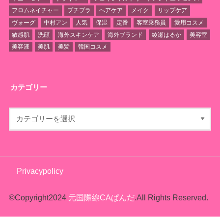
フロムネイチャー
プチプラ
ヘアケア
メイク
リップケア
ヴォーグ
中村アン
人気
保湿
定番
客室乗務員
愛用コスメ
敏感肌
洗顔
海外スキンケア
海外ブランド
綾瀬はるか
美容室
美容液
美肌
美髪
韓国コスメ
カテゴリー
Privacypolicy
©Copyright2024
元国際線CAぱんだ
.All Rights Reserved.