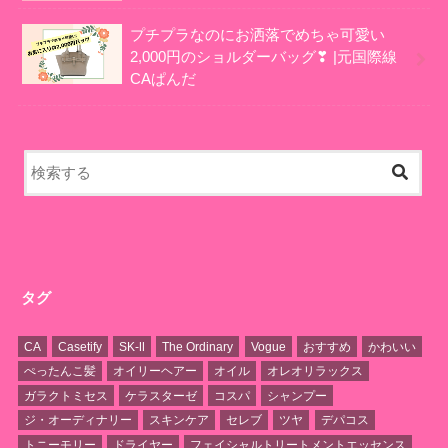
プチプラなのにお洒落でめちゃ可愛い
2,000円のショルダーバッグ❣ |元国際線
CAぱんだ
タグ
CA
Casetify
SK-Ⅱ
The Ordinary
Vogue
おすすめ
かわいい
ぺったんこ髪
オイリーヘアー
オイル
オレオリラックス
ガラクトミセス
ケラスターゼ
コスパ
シャンプー
ジ・オーディナリー
スキンケア
セレブ
ツヤ
デパコス
トニーモリー
ドライヤー
フェイシャルトリートメントエッセンス