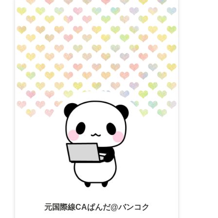
元国際線CAぱんだ@バンコク