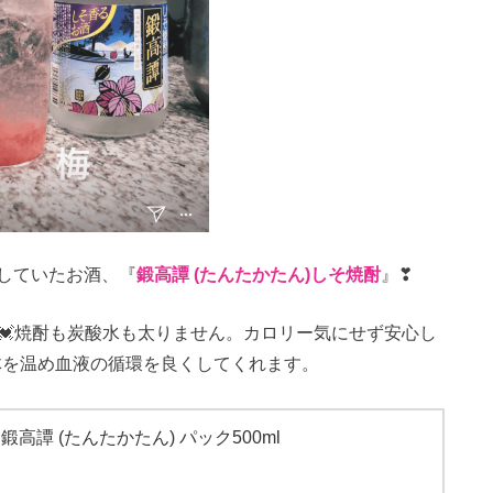
していたお酒、『
鍛高譚 (たんたかたん)しそ焼酎
』❣
💓焼酎も炭酸水も太りません。カロリー気にせず安心し
体を温め血液の循環を良くしてくれます。
鍛高譚 (たんたかたん) パック500ml