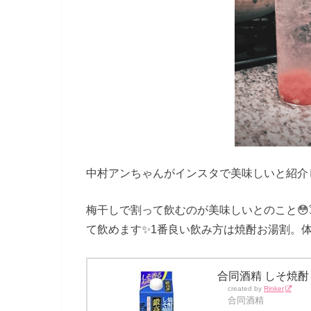
中村アンちゃんがインスタで美味しいと紹介
梅干しで割って飲むのが美味しいとのこと😳
て飲めます✨1番良い飲み方は焼酎お湯割。
合同酒精 しそ焼酎 
created by
Rinker
合同酒精