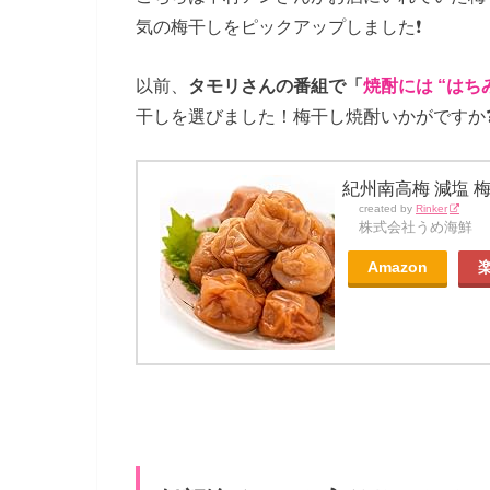
気の梅干しをピックアップしました❗
以前、
タモリさんの番組で「
焼酎には “はち
干しを選びました！梅干し焼酎いかがですか❓(*
紀州南高梅 減塩 梅
created by
Rinker
株式会社うめ海鮮
Amazon