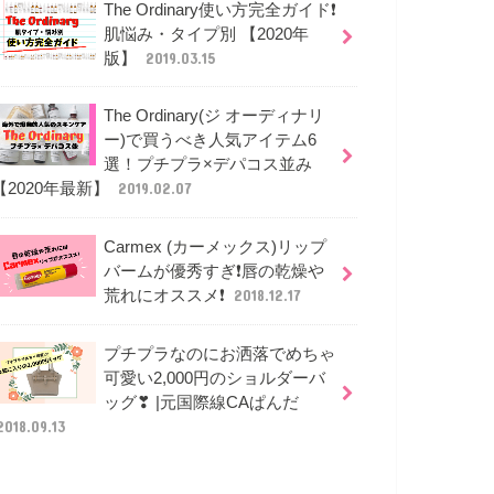
The Ordinary使い方完全ガイド❗
肌悩み・タイプ別 【2020年
版】
2019.03.15
The Ordinary(ジ オーディナリ
ー)で買うべき人気アイテム6
選！プチプラ×デパコス並み
【2020年最新】
2019.02.07
Carmex (カーメックス)リップ
バームが優秀すぎ❗唇の乾燥や
荒れにオススメ❗
2018.12.17
プチプラなのにお洒落でめちゃ
可愛い2,000円のショルダーバ
ッグ❣ |元国際線CAぱんだ
2018.09.13