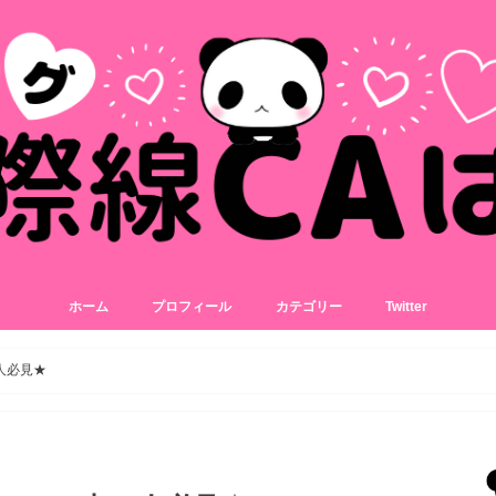
ホーム
プロフィール
カテゴリー
Twitter
美容
コスメ
スキンケア
アイテム
人必見★