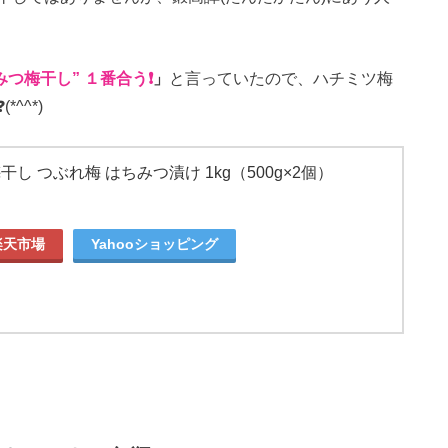
みつ梅干し” １番合う❗
」
と言っていたので、ハチミツ梅
^^*)
干し つぶれ梅 はちみつ漬け 1kg（500g×2個）
楽天市場
Yahooショッピング