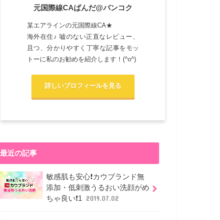
元国際線CAぱんだ@バンコク
某エアラインの元国際線CA★
海外在住♪ 嘘のない正直なレビュー、
且つ、分かりやすく丁寧な記事をモッ
トーに私のお勧めを紹介します！(^o^)
詳しいプロフィールを見る
最近の記事
敏感肌も安心❗カウブランド無
添加・低刺激うるおい洗顔がめ
ちゃ良い❗1
2019.07.02