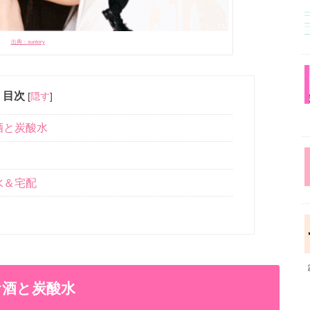
出典：suntory
目次
[
隠す
]
酒と炭酸水
水＆宅配
お酒と炭酸水