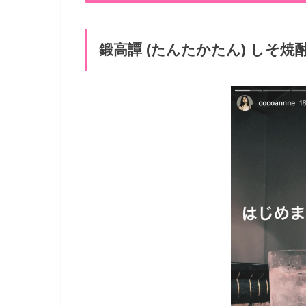
鍛高譚 (たんたかたん) しそ焼酎 