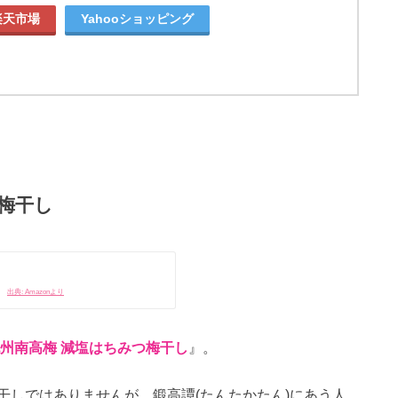
楽天市場
Yahooショッピング
梅干し
出典: Amazonより
州南高梅 減塩はちみつ梅干し
』。
干しではありませんが、鍛高譚(たんたかたん)にあう人